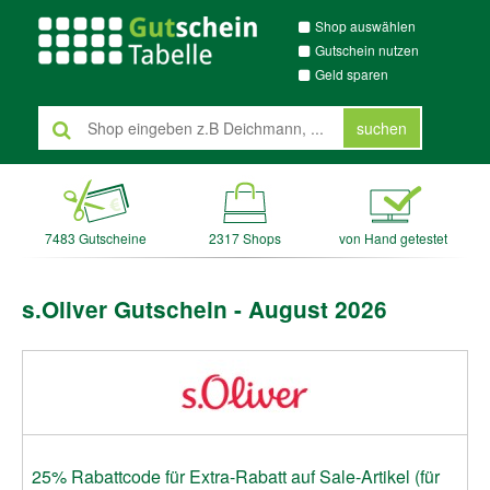
Shop auswählen
Gutschein nutzen
Geld sparen
suchen
7483 Gutscheine
2317 Shops
von Hand getestet
s.Oliver Gutschein - August 2026
25% Rabattcode für Extra-Rabatt auf Sale-Artikel (für