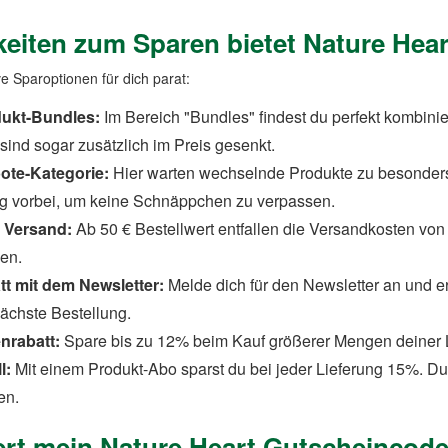
eiten zum Sparen bietet Nature Hea
ve Sparoptionen für dich parat:
dukt-Bundles:
Im Bereich "Bundles" findest du perfekt kombinie
sind sogar zusätzlich im Preis gesenkt.
ote-Kategorie:
Hier warten wechselnde Produkte zu besonders
g vorbei, um keine Schnäppchen zu verpassen.
 Versand:
Ab 50 € Bestellwert entfallen die Versandkosten von
gen.
tt mit dem Newsletter:
Melde dich für den Newsletter an und e
ächste Bestellung.
nrabatt:
Spare bis zu 12% beim Kauf größerer Mengen deiner L
l:
Mit einem Produkt-Abo sparst du bei jeder Lieferung 15%. Du
en.
ert mein Nature Heart Gutscheincode