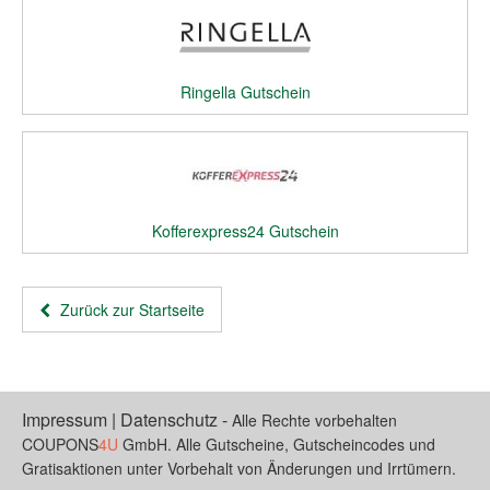
Ringella Gutschein
Kofferexpress24 Gutschein
Zurück zur Startseite
Impressum
|
Datenschutz
-
Alle Rechte vorbehalten
COUPONS
4U
GmbH. Alle Gutscheine, Gutscheincodes und
Gratisaktionen unter Vorbehalt von Änderungen und Irrtümern.