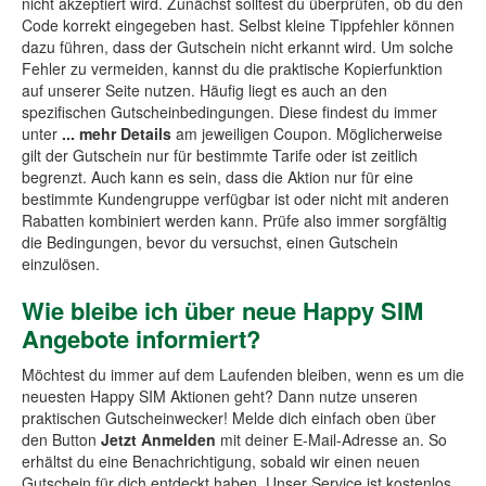
nicht akzeptiert wird. Zunächst solltest du überprüfen, ob du den
Code korrekt eingegeben hast. Selbst kleine Tippfehler können
dazu führen, dass der Gutschein nicht erkannt wird. Um solche
Fehler zu vermeiden, kannst du die praktische Kopierfunktion
auf unserer Seite nutzen. Häufig liegt es auch an den
spezifischen Gutscheinbedingungen. Diese findest du immer
unter
... mehr Details
am jeweiligen Coupon. Möglicherweise
gilt der Gutschein nur für bestimmte Tarife oder ist zeitlich
begrenzt. Auch kann es sein, dass die Aktion nur für eine
bestimmte Kundengruppe verfügbar ist oder nicht mit anderen
Rabatten kombiniert werden kann. Prüfe also immer sorgfältig
die Bedingungen, bevor du versuchst, einen Gutschein
einzulösen.
Wie bleibe ich über neue Happy SIM
Angebote informiert?
Möchtest du immer auf dem Laufenden bleiben, wenn es um die
neuesten Happy SIM Aktionen geht? Dann nutze unseren
praktischen Gutscheinwecker! Melde dich einfach oben über
den Button
Jetzt Anmelden
mit deiner E-Mail-Adresse an. So
erhältst du eine Benachrichtigung, sobald wir einen neuen
Gutschein für dich entdeckt haben. Unser Service ist kostenlos