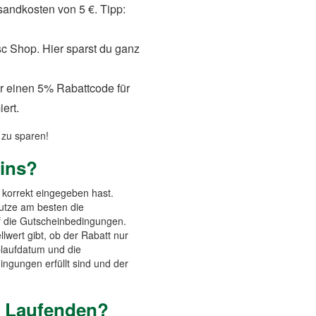
sandkosten von 5 €. Tipp:
sc Shop. Hier sparst du ganz
ir einen 5% Rabattcode für
ert.
 zu sparen!
eins?
n korrekt eingegeben hast.
nutze am besten die
uf die Gutscheinbedingungen.
llwert gibt, ob der Rabatt nur
blaufdatum und die
ingungen erfüllt sind und der
m Laufenden?