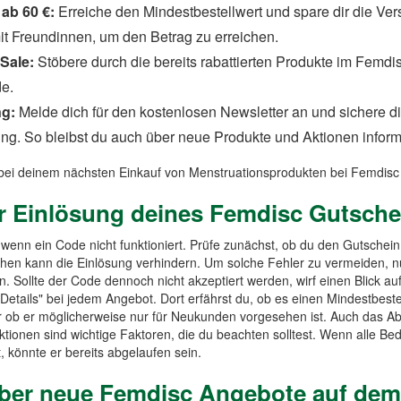
ab 60 €:
Erreiche den Mindestbestellwert und spare dir die Ver
t Freundinnen, um den Betrag zu erreichen.
 Sale:
Stöbere durch die bereits rabattierten Produkte im Femdi
e.
ng:
Melde dich für den kostenlosen Newsletter an und sichere d
ng. So bleibst du auch über neue Produkte und Aktionen informi
 bei deinem nächsten Einkauf von Menstruationsprodukten bei Femdisc
r Einlösung deines Femdisc Gutsch
n, wenn ein Code nicht funktioniert. Prüfe zunächst, ob du den Gutschei
ichen kann die Einlösung verhindern. Um solche Fehler zu vermeiden, 
. Sollte der Code dennoch nicht akzeptiert werden, wirf einen Blick a
 Details" bei jedem Angebot. Dort erfährst du, ob es einen Mindestbeste
er ob er möglicherweise nur für Neukunden vorgesehen ist. Auch das A
tionen sind wichtige Faktoren, die du beachten solltest. Wenn alle Bed
, könnte er bereits abgelaufen sein.
über neue Femdisc Angebote auf de