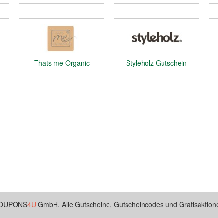
Thats me Organic
Styleholz Gutschein
Gutschein
 COUPONS
4U
GmbH. Alle Gutscheine, Gutscheincodes und Gratisaktione