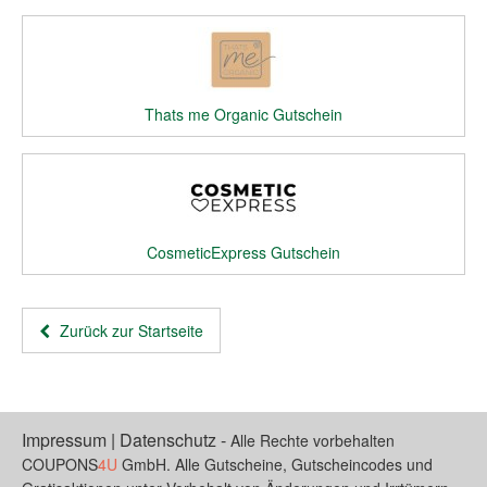
Thats me Organic Gutschein
CosmeticExpress Gutschein
Zurück zur Startseite
Impressum
|
Datenschutz
-
Alle Rechte vorbehalten
COUPONS
4U
GmbH. Alle Gutscheine, Gutscheincodes und