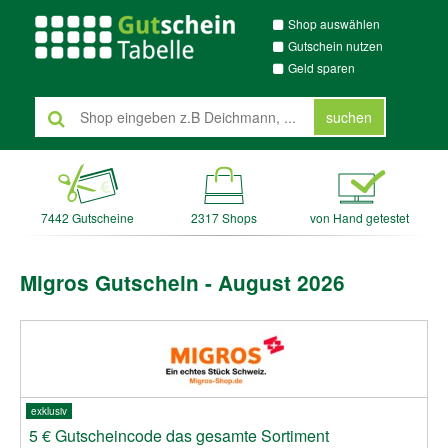
Shop auswählen
Gutschein nutzen
Geld sparen
suchen
7442 Gutscheine
2317 Shops
von Hand getestet
Migros Gutschein - August 2026
exklusiv
5 € Gutscheincode das gesamte Sortiment