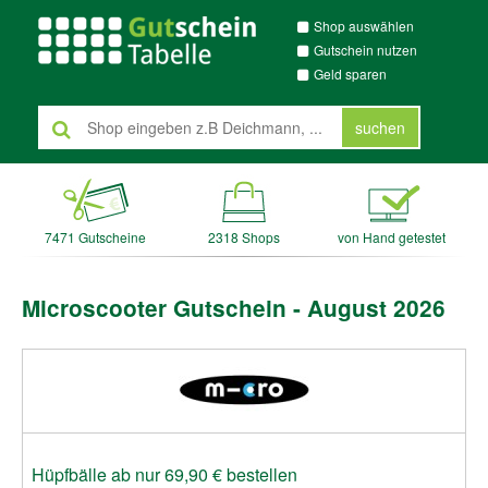
Shop auswählen
Gutschein nutzen
Geld sparen
suchen
7471 Gutscheine
2318 Shops
von Hand getestet
Microscooter Gutschein - August 2026
Hüpfbälle ab nur 69,90 € bestellen