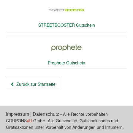
STREETBOOSTER Gutschein
Prophete Gutschein
Zurück zur Startseite
Impressum
|
Datenschutz
-
Alle Rechte vorbehalten
COUPONS
4U
GmbH. Alle Gutscheine, Gutscheincodes und
Gratisaktionen unter Vorbehalt von Änderungen und Irrtümern.