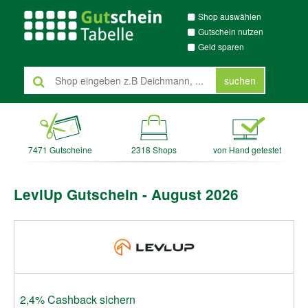
Shop auswählen
Gutschein nutzen
Geld sparen
suchen
7471 Gutscheine
2318 Shops
von Hand getestet
LevlUp Gutschein - August 2026
2,4% Cashback sichern