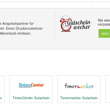
e
Nie wie
e Ansprechpartner für
verpass
hör. Einen Druckerzubehoer
 Warenkorb einlösen.
Jetzt
in
TintenCenter Gutschein
Tonermacher Gutschein