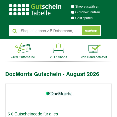
Shop auswählen
Gutschein nutzen
Geld sparen
suchen
7483 Gutscheine
2317 Shops
von Hand getestet
DocMorris Gutschein - August 2026
5 € Gutscheincode für alles