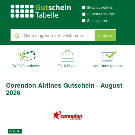
Shop auswählen
Gutschein nutzen
Geld sparen
suchen
7403 Gutscheine
2316 Shops
von Hand getestet
Corendon Airlines Gutschein - August
2026
exklusiv