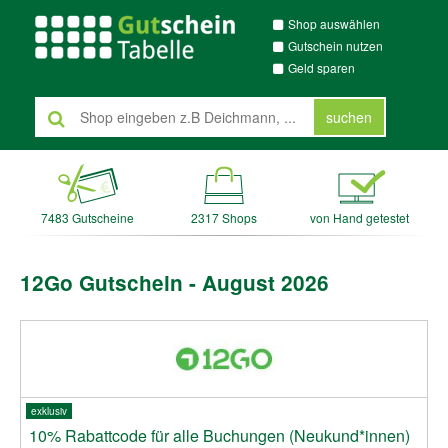
Shop auswählen
Gutschein nutzen
Geld sparen
suchen
7483 Gutscheine
2317 Shops
von Hand getestet
12Go Gutschein - August 2026
exklusiv
10% Rabattcode für alle Buchungen (Neukund*innen)